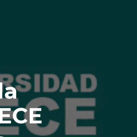
la
AECE