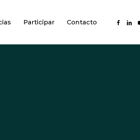
faceboo
linke
y
cias
Participar
Contacto