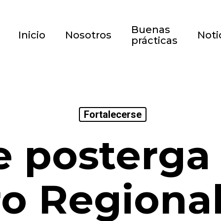
Buenas
Inicio
Nosotros
Noti
prácticas
Fortalecerse
e posterga 
o Regiona