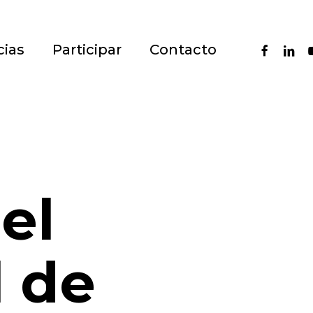
faceboo
linke
y
cias
Participar
Contacto
el
l de